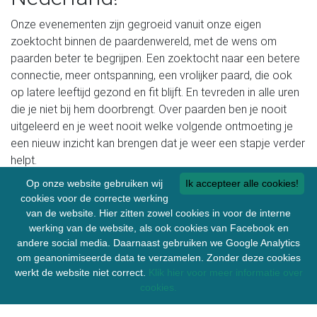
Onze evenementen zijn gegroeid vanuit onze eigen
zoektocht binnen de paardenwereld, met de wens om
paarden beter te begrijpen. Een zoektocht naar een betere
connectie, meer ontspanning, een vrolijker paard, die ook
op latere leeftijd gezond en fit blijft. En tevreden in alle uren
die je niet bij hem doorbrengt. Over paarden ben je nooit
uitgeleerd en je weet nooit welke volgende ontmoeting je
een nieuw inzicht kan brengen dat je weer een stapje verder
helpt.
Op onze website gebruiken wij
Ik accepteer alle cookies!
Naar EquiDay komen mensen die, net als jij, met hart en ziel
cookies voor de correcte werking
bezig zijn met het trainen, huisvesten en verzorgen van
van de website. Hier zitten zowel cookies in voor de interne
paarden. Hier ontmoet je mensen die je normaal alleen op
werking van de website, als ook cookies van Facebook en
Instagram tegenkomt en nu in het echt kunt spreken. Of
andere social media. Daarnaast gebruiken we Google Analytics
mensen die je nog nooit gezien hebt, die jou onverwacht
om geanonimiseerde data te verzamelen. Zonder deze cookies
iets leren waarvan je niet eens wist dat het bestond.
werkt de website niet correct.
Klik hier voor meer informatie over
cookies.
Wij geven je de mogelijkheid om van veel trainers hun